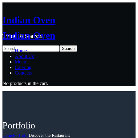
Indian Oven
Indian Oven
Type To Search
Home
About Us
Menu
Catering
Contacts
No products in the cart.
Portfolio
Home
Portfolio
Discover the Restaurant