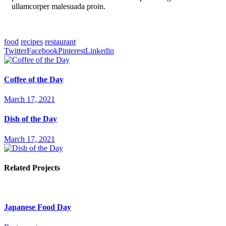
ullamcorper malesuada proin.
Mauris ultrices eros in cursus
turpis massa tincidunt dui ut. Aliquet porttitor lacus luctus
accumsan tortor posuere.
food
recipes
restaurant
Twitter
Facebook
Pinterest
Linkedin
Coffee of the Day
March 17, 2021
Dish of the Day
March 17, 2021
Related Projects
Japanese Food Day