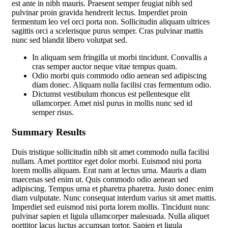
est ante in nibh mauris. Praesent semper feugiat nibh sed
pulvinar proin gravida hendrerit lectus. Imperdiet proin
fermentum leo vel orci porta non. Sollicitudin aliquam ultrices
sagittis orci a scelerisque purus semper. Cras pulvinar mattis
nunc sed blandit libero volutpat sed.
In aliquam sem fringilla ut morbi tincidunt. Convallis a
cras semper auctor neque vitae tempus quam.
Odio morbi quis commodo odio aenean sed adipiscing
diam donec. Aliquam nulla facilisi cras fermentum odio.
Dictumst vestibulum rhoncus est pellentesque elit
ullamcorper. Amet nisl purus in mollis nunc sed id
semper risus.
Summary Results
Duis tristique sollicitudin nibh sit amet commodo nulla facilisi
nullam. Amet porttitor eget dolor morbi. Euismod nisi porta
lorem mollis aliquam. Erat nam at lectus urna. Mauris a diam
maecenas sed enim ut. Quis commodo odio aenean sed
adipiscing. Tempus urna et pharetra pharetra. Justo donec enim
diam vulputate. Nunc consequat interdum varius sit amet mattis.
Imperdiet sed euismod nisi porta lorem mollis. Tincidunt nunc
pulvinar sapien et ligula ullamcorper malesuada. Nulla aliquet
porttitor lacus luctus accumsan tortor. Sapien et ligula