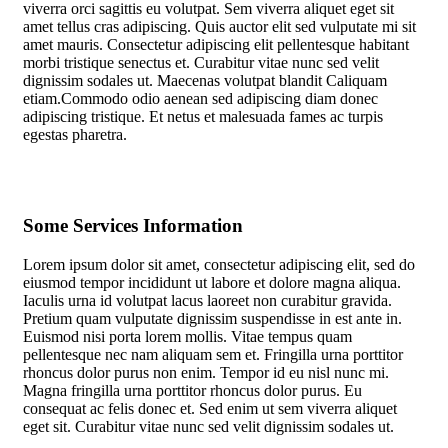
viverra orci sagittis eu volutpat. Sem viverra aliquet eget sit
amet tellus cras adipiscing. Quis auctor elit sed vulputate mi sit
amet mauris. Consectetur adipiscing elit pellentesque habitant
morbi tristique senectus et. Curabitur vitae nunc sed velit
dignissim sodales ut. Maecenas volutpat blandit Caliquam
etiam.Commodo odio aenean sed adipiscing diam donec
adipiscing tristique. Et netus et malesuada fames ac turpis
egestas pharetra.
Some Services Information
Lorem ipsum dolor sit amet, consectetur adipiscing elit, sed do
eiusmod tempor incididunt ut labore et dolore magna aliqua.
Iaculis urna id volutpat lacus laoreet non curabitur gravida.
Pretium quam vulputate dignissim suspendisse in est ante in.
Euismod nisi porta lorem mollis. Vitae tempus quam
pellentesque nec nam aliquam sem et. Fringilla urna porttitor
rhoncus dolor purus non enim. Tempor id eu nisl nunc mi.
Magna fringilla urna porttitor rhoncus dolor purus. Eu
consequat ac felis donec et. Sed enim ut sem viverra aliquet
eget sit. Curabitur vitae nunc sed velit dignissim sodales ut.